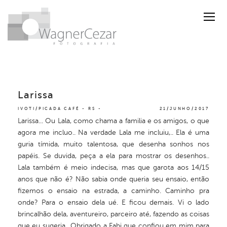
Larissa
IVOTI/PICADA CAFÉ - RS
21/JUNHO/2017
Larissa... Ou Lala, como chama a familia e os amigos, o que
agora me incluo.. Na verdade Lala me incluiu,.. Ela é uma
guria tímida, muito talentosa, que desenha sonhos nos
papéis. Se duvida, peça a ela para mostrar os desenhos..
Lala também é meio indecisa, mas que garota aos 14/15
anos que não é? Não sabia onde queria seu ensaio, então
fizemos o ensaio na estrada, a caminho. Caminho pra
onde? Para o ensaio dela ué. E ficou demais. Vi o lado
brincalhão dela, aventureiro, parceiro até, fazendo as coisas
que eu sugeria.. Obrigado a Fabi que confiou em mim para