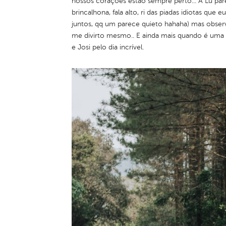
nossos corações estão sempre perto... A Lu par
brincalhona, fala alto, ri das piadas idiotas q
juntos, qq um parece quieto hahaha) mas observ
me divirto mesmo.. E ainda mais quando é uma
e Josi pelo dia incrível.