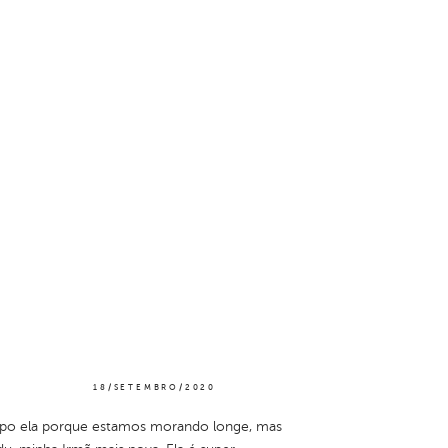
E
18/SETEMBRO/2020
culpo ela porque estamos morando longe, mas