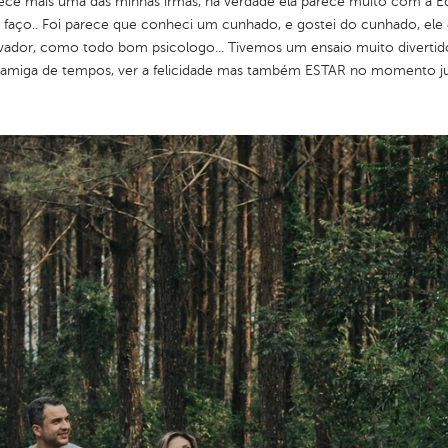
ece mais uma das minhas irmãs, na verdade ela parece muito com a Ed
ue eu faço.. Foi parece que conheci um cunhado, e gostei do cunhado, el
ador, como todo bom psicologo... Tivemos um ensaio muito divertido, 
 amiga de tempos, ver a felicidade mas também ESTAR no momento jun