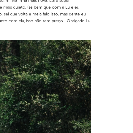
u, minha Irmã mais nova. Ela é super
e é mais quieto, (se bem que com a Lu e eu
sei que volta e meia falo isso, mas gente eu
to com ela, isso não tem preço... Obrigado Lu