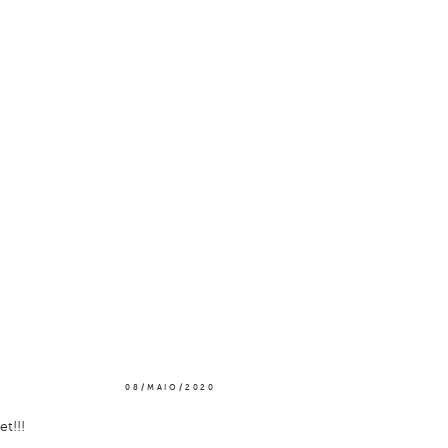
E
08/MAIO/2020
et!!!